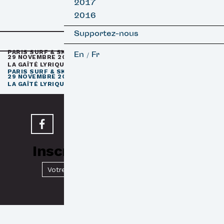
2017
2016
Supportez-nous
e
PARIS SURF & SKATEBOARD FILM FESTIVAL
11
ÉDITION / 27 –
En
Fr
/
29 NOVEMBRE 2026
e
LA GAÎTÉ LYRIQUE · PARIS 3
e
PARIS SURF & SKATEBOARD FILM FESTIVAL
11
ÉDITION / 27 –
29 NOVEMBRE 2026
e
LA GAÎTÉ LYRIQUE · PARIS 3
Inscrivez-vous à notre
Newsletter
Valider