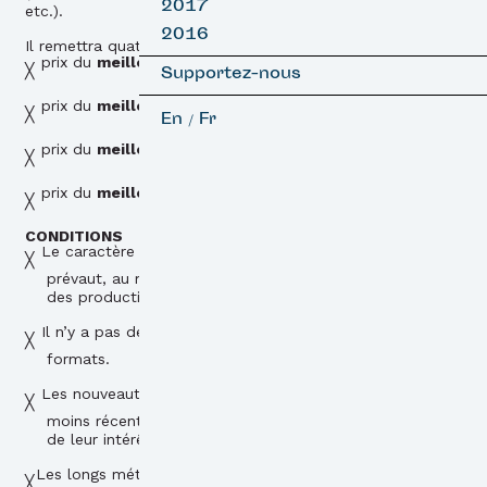
2017
etc.).
2016
Il remettra quatre prix :
prix du
meilleur long métrage skateboard
Supportez-nous
prix du
meilleur long métrage surf
En
Fr
/
prix du
meilleur court métrage skateboard
prix du
meilleur court métrage surf
CONDITIONS
Le caractère cinématographique des films proposés
prévaut, au même titre que le caractère indépendant
des productions.
Il n’y a pas de restriction de durées, de genres ou de
formats.
Les nouveautés sont privilégiées mais des productions
moins récentes peuvent être sélectionnées en fonction
de leur intérêt et de leurs thématiques.
Les longs métrages ne doivent pas être en libre accès