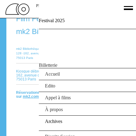
PSSFF
Paris Surf & Skateboard
Film Festival 22‑25.09.16
Festival 2025
Palmarès
mk2 Bibliothèque
Films
Jury
Le Off
mk2 Bibliothèque
Partenaires
128 -162, avenue de France
75013 Paris
Agenda
Billetterie
Kiosque débrouï-art
Accueil
162, avenue de France
75013 Paris
Edito
Réservations
sur
mk2.com
Appel à films
À propos
Archives