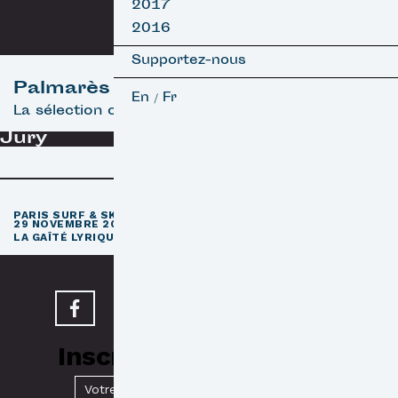
2017
2016
Supportez-nous
Palmarès
En
Fr
/
La sélection officielle
Jury
e
PARIS SURF & SKATEBOARD FILM FESTIVAL
11
ÉDITION / 27 –
29 NOVEMBRE 2026
e
LA GAÎTÉ LYRIQUE · PARIS 3
Inscrivez-vous à notre
Newsletter