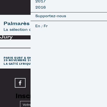
2017
2016
Supportez-nous
Palmarès
En
Fr
/
La sélection officielle
Jury
e
PARIS SURF & SKATEBOARD FILM FESTIVAL
11
ÉDITION / 27 –
29 NOVEMBRE 2026
e
LA GAÎTÉ LYRIQUE · PARIS 3
Inscrivez-vous à notre
Newsletter