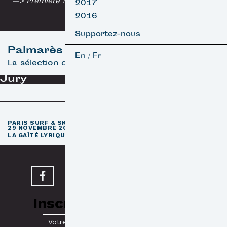
—> Première française
2017
2016
Supportez-nous
Palmarès
En
Fr
/
La sélection officielle
Jury
e
PARIS SURF & SKATEBOARD FILM FESTIVAL
11
ÉDITION / 27 –
29 NOVEMBRE 2026
e
LA GAÎTÉ LYRIQUE · PARIS 3
Inscrivez-vous à notre
Newsletter