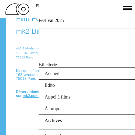
PSSFF
Paris Surf & Skateboard
Film Festival 22‑25.09.16
Festival 2025
Palmarès
mk2 Bibliothèque
Films
Jury
Le Off
mk2 Bibliothèque
Partenaires
128 -162, avenue de France
75013 Paris
Agenda
Billetterie
Kiosque débrouï-art
Accueil
162, avenue de France
75013 Paris
Edito
Réservations
sur
mk2.com
Appel à films
À propos
Archives