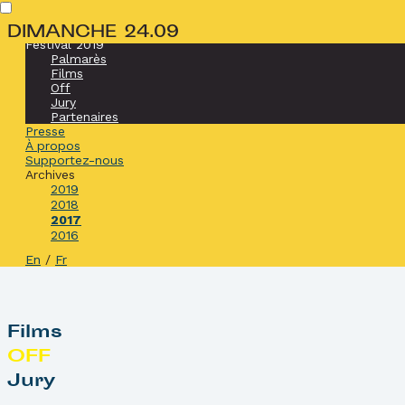
DIMANCHE 24.09
Accueil
Festival 2019
Palmarès
Films
Off
Jury
Partenaires
Presse
À propos
Supportez-nous
Archives
2019
2018
2017
2016
En
/
Fr
Films
OFF
Jury