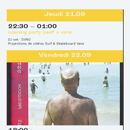
Jeudi 21.09
22:30 — 01:00
opening party pssff x vans
DJ set : DVNO
Projections de vidéos Surf & Skateboard Vans
Vendredi 22.09