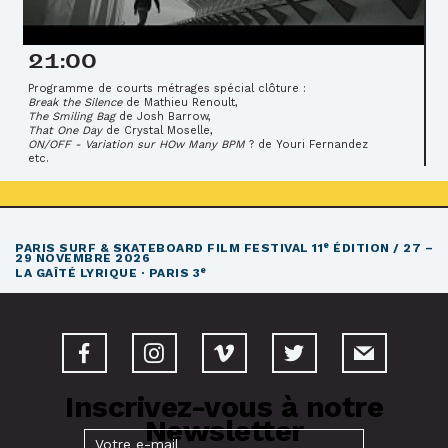
21:00
Programme de courts métrages spécial clôture :
Break the Silence
de Mathieu Renoult,
The Smiling Bag
de Josh Barrow,
That One Day
de Crystal Moselle,
ON/OFF - Variation sur HOw Many BPM
? de Youri Fernandez
etc.
e
PARIS SURF & SKATEBOARD FILM FESTIVAL
11
ÉDITION / 27 –
29 NOVEMBRE 2026
e
LA GAÎTÉ LYRIQUE · PARIS 3
Inscrivez-vous à notre
Newsletter