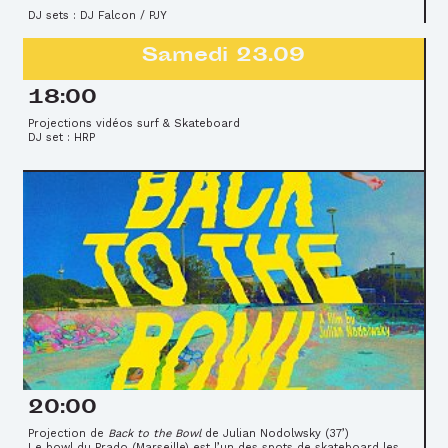
DJ sets : DJ Falcon / PJY
Samedi 23.09
18:00
Projections vidéos surf & Skateboard
DJ set : HRP
20:00
Projection de
Back to the Bowl
de Julian Nodolwsky (37’)
Le bowl du Prado (Marseille) est l’un des spots de skateboard les