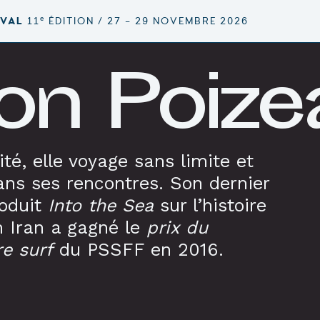
e
IVAL
11
ÉDITION / 27 – 29 NOVEMBRE 2026
on Poize
té, elle voyage sans limite et
dans ses rencontres. Son dernier
oduit
Into the Sea
sur l’histoire
n Iran a gagné le
prix du
e surf
du PSSFF en 2016.