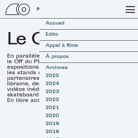
PSSFF 2026
Accueil
Le OFF
Edito
Appel à films
En parallèle des projections,
À propos
le Off du PSSFF propose des
expositions (surf & skate),
Archives
les stands de nos
2025
partenaires, un espace
librairie, des projections de
2024
vidéos inédites de surf et
2023
skateboard et des DJ sets.
2022
En libre accès.
2021
2020
2019
2018