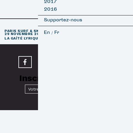
2017
2016
Supportez-nous
e
PARIS SURF & SKATEBOARD FILM FESTIVAL
11
ÉDITION / 27 –
En
Fr
/
29 NOVEMBRE 2026
e
LA GAÎTÉ LYRIQUE · PARIS 3
Inscrivez-vous à notre
Newsletter
Valider