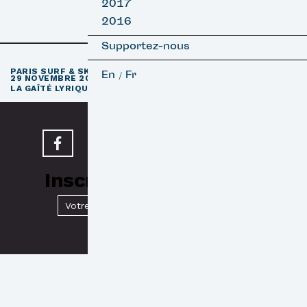
2017
2016
Supportez-nous
e
PARIS SURF & SKATEBOARD FILM FESTIVAL
11
ÉDITION / 27 –
En
Fr
/
29 NOVEMBRE 2026
e
LA GAÎTÉ LYRIQUE · PARIS 3
Inscrivez-vous à notre
Newsletter
Valider