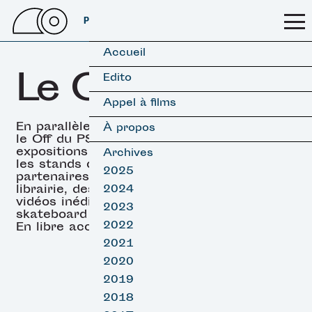
PSSFF 2026
Accueil
Le OFF
Edito
Appel à films
En parallèle des projections,
À propos
le Off du PSSFF propose des
expositions (surf & skate),
Archives
les stands de nos
2025
partenaires, un espace
librairie, des projections de
2024
vidéos inédites de surf et
2023
skateboard et des DJ sets.
2022
En libre accès.
2021
2020
2019
2018