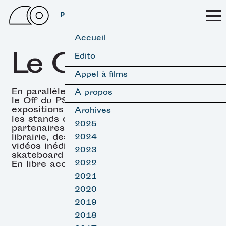
PSSFF 2026
Accueil
Le OFF
Edito
Appel à films
En parallèle des projections,
À propos
le Off du PSSFF propose des
expositions (surf & skate),
Archives
les stands de nos
2025
partenaires, un espace
librairie, des projections de
2024
vidéos inédites de surf et
2023
skateboard et des DJ sets.
2022
En libre accès.
2021
2020
2019
2018