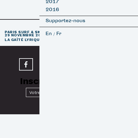
2017
2016
Supportez-nous
e
PARIS SURF & SKATEBOARD FILM FESTIVAL
11
ÉDITION / 27 –
En
Fr
/
29 NOVEMBRE 2026
e
LA GAÎTÉ LYRIQUE · PARIS 3
Inscrivez-vous à notre
Newsletter
Valider