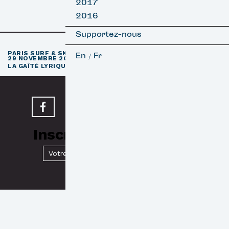
2017
2016
Supportez-nous
e
PARIS SURF & SKATEBOARD FILM FESTIVAL
11
ÉDITION / 27 –
En
Fr
/
29 NOVEMBRE 2026
e
LA GAÎTÉ LYRIQUE · PARIS 3
Inscrivez-vous à notre
Newsletter
Valider