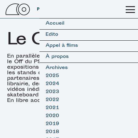
PSSFF 2026
Accueil
Le OFF
Edito
Appel à films
En parallèle des projections,
À propos
le Off du PSSFF propose des
expositions (surf & skate),
Archives
les stands de nos
2025
partenaires, un espace
librairie, des projections de
2024
vidéos inédites de surf et
2023
skateboard et des DJ sets.
2022
En libre accès.
2021
2020
2019
2018