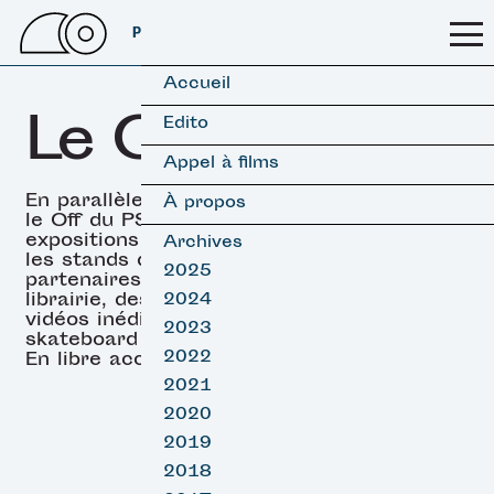
PSSFF 2026
Accueil
Le OFF
Edito
Appel à films
En parallèle des projections,
À propos
le Off du PSSFF propose des
expositions (surf & skate),
Archives
les stands de nos
2025
partenaires, un espace
librairie, des projections de
2024
vidéos inédites de surf et
2023
skateboard et des DJ sets.
2022
En libre accès.
2021
2020
2019
2018