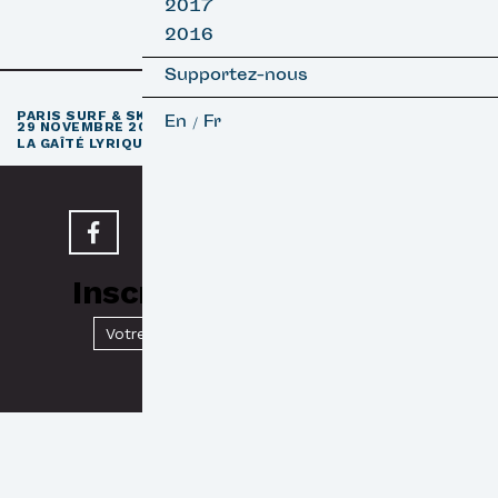
2017
2016
Supportez-nous
e
PARIS SURF & SKATEBOARD FILM FESTIVAL
11
ÉDITION / 27 –
En
Fr
/
29 NOVEMBRE 2026
e
LA GAÎTÉ LYRIQUE · PARIS 3
Inscrivez-vous à notre
Newsletter
Valider