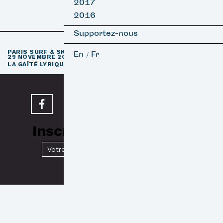
2017
2016
Supportez-nous
e
PARIS SURF & SKATEBOARD FILM FESTIVAL
11
ÉDITION / 27 –
En
Fr
/
29 NOVEMBRE 2026
e
LA GAÎTÉ LYRIQUE · PARIS 3
Inscrivez-vous à notre
Newsletter
Valider