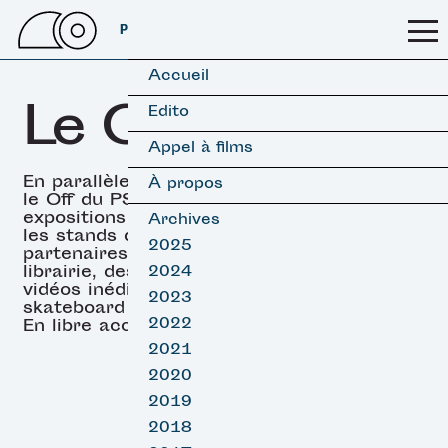
PSSFF 2026
Accueil
Le OFF
Edito
Appel à films
En parallèle des projections,
À propos
le Off du PSSFF propose des
expositions (surf & skate),
Archives
les stands de nos
2025
partenaires, un espace
librairie, des projections de
2024
vidéos inédites de surf et
2023
skateboard et des DJ sets.
2022
En libre accès.
2021
2020
2019
2018