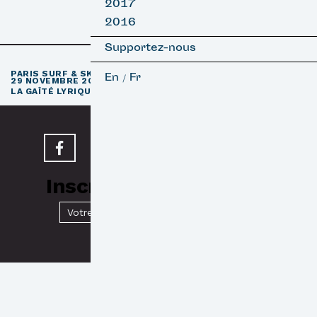
2017
2016
Supportez-nous
e
PARIS SURF & SKATEBOARD FILM FESTIVAL
11
ÉDITION / 27 –
En
Fr
/
29 NOVEMBRE 2026
e
LA GAÎTÉ LYRIQUE · PARIS 3
Inscrivez-vous à notre
Newsletter
Valider