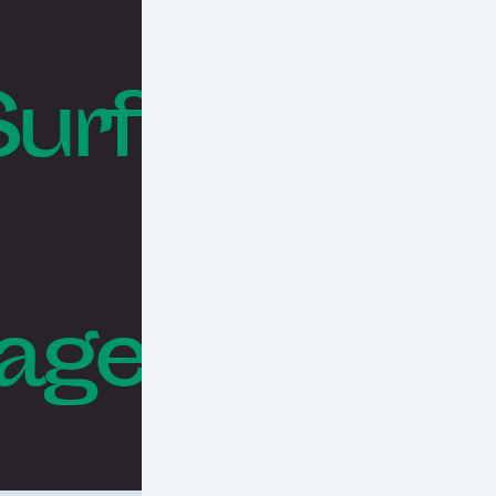
Surf
rages