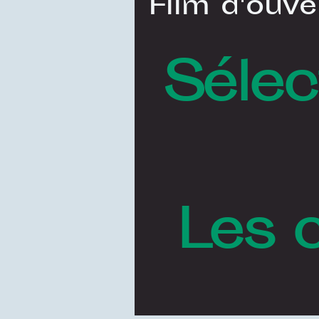
Film d'ouve
Sélec
Les 