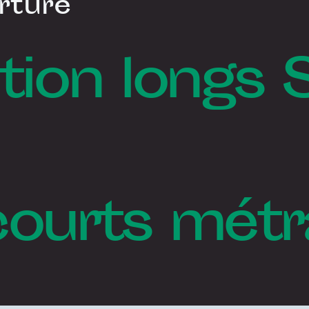
rture
tion longs 
courts mét