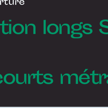
rture
tion longs 
courts mét