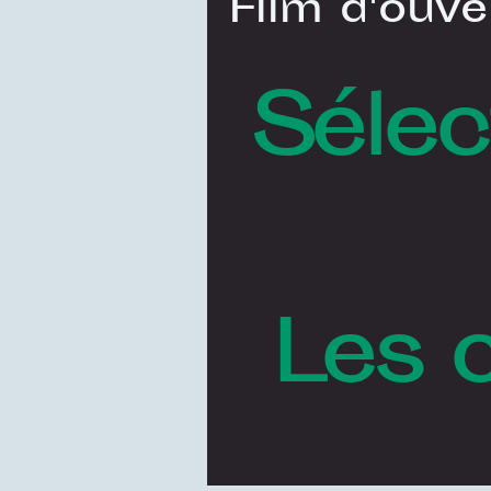
Film d'ouve
Sélec
Les 