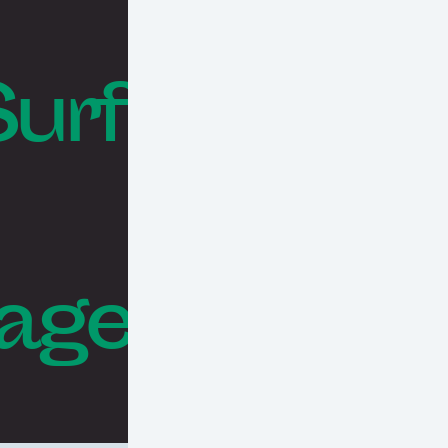
Surf
rages