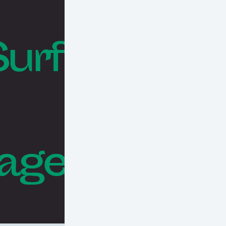
Surf
rages