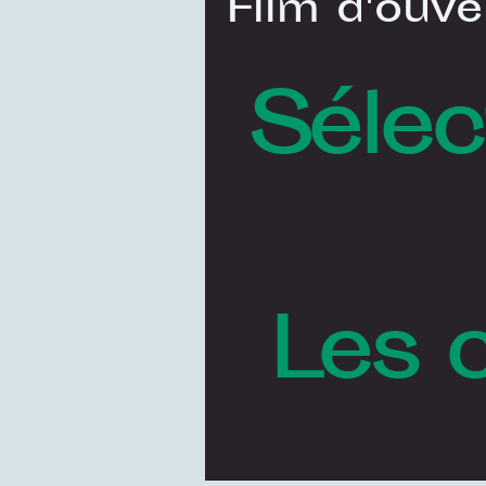
Film d'ouve
Sélec
Les 