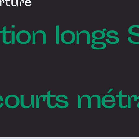
rture
tion longs 
courts mét