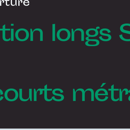
rture
tion longs 
courts mét