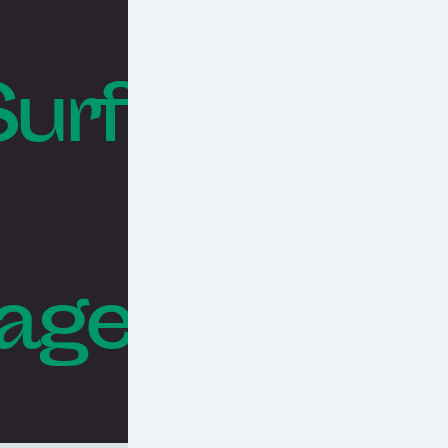
Surf
rages