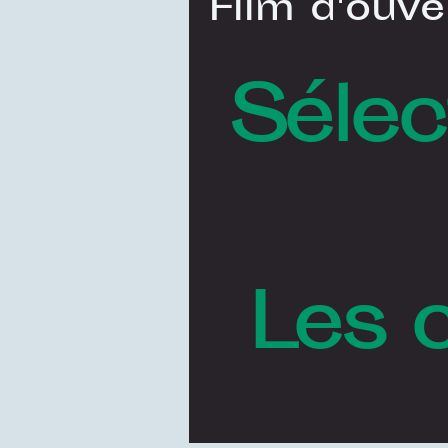
Film d'ouve
Sélec
Les 