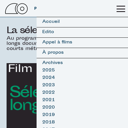
PSSFF 2026
Accueil
La sélection officielle
Edito
Au programme, 19 films
Appel à films
longs documentaires &
courts métrages.
À propos
Archives
Film d'ouverture
2025
2024
Sélection
2023
2022
longs Surf
2021
2020
2019
2018