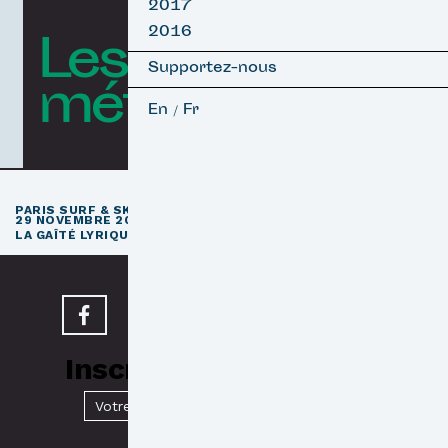
2017
2016
Les courts
Supportez-nous
métrages
En
Fr
/
e
PARIS SURF & SKATEBOARD FILM FESTIVAL
11
ÉDITION / 27 –
29 NOVEMBRE 2026
e
LA GAÎTÉ LYRIQUE · PARIS 3
Inscrivez-vous à notre
Newsletter
Valider