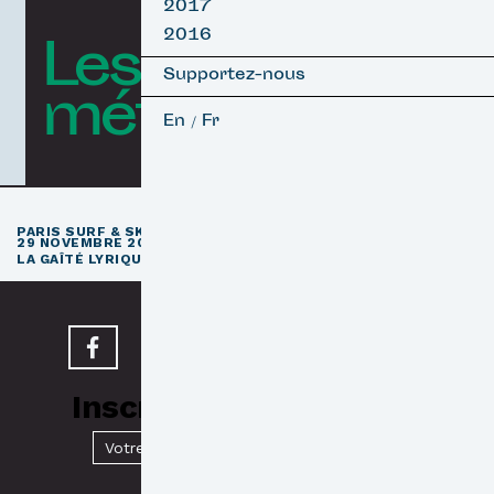
2017
2016
Les courts
Supportez-nous
métrages
En
Fr
/
e
PARIS SURF & SKATEBOARD FILM FESTIVAL
11
ÉDITION / 27 –
29 NOVEMBRE 2026
e
LA GAÎTÉ LYRIQUE · PARIS 3
Inscrivez-vous à notre
Newsletter
Valider