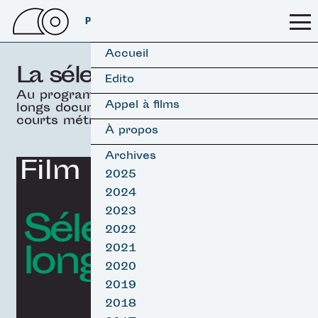
PSSFF 2026
Accueil
La sélection officielle
Edito
Au programme, 19 films
Appel à films
longs documentaires &
courts métrages.
À propos
Archives
Film d'ouverture
2025
2024
Sélection
2023
2022
longs Surf
2021
2020
2019
2018