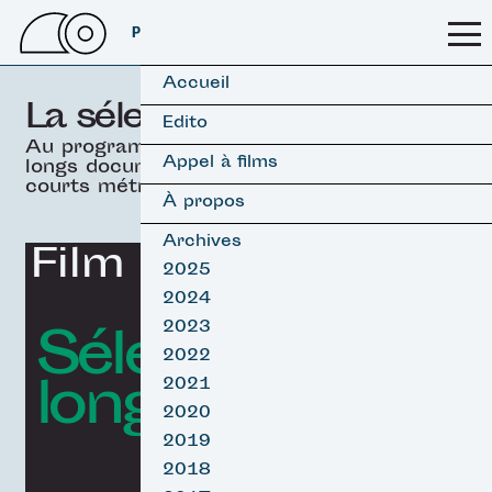
PSSFF 2026
Accueil
La sélection officielle
Edito
Au programme, 19 films
Appel à films
longs documentaires &
courts métrages.
À propos
Archives
Film d'ouverture
2025
2024
Sélection
2023
2022
longs Surf
2021
2020
2019
2018