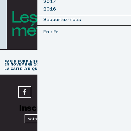
2017
2016
Les courts
Supportez-nous
métrages
En
Fr
/
e
PARIS SURF & SKATEBOARD FILM FESTIVAL
11
ÉDITION / 27 –
29 NOVEMBRE 2026
e
LA GAÎTÉ LYRIQUE · PARIS 3
Inscrivez-vous à notre
Newsletter
Valider