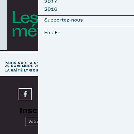
2017
2016
Les courts
Supportez-nous
métrages
En
Fr
/
e
PARIS SURF & SKATEBOARD FILM FESTIVAL
11
ÉDITION / 27 –
29 NOVEMBRE 2026
e
LA GAÎTÉ LYRIQUE · PARIS 3
Inscrivez-vous à notre
Newsletter
Valider