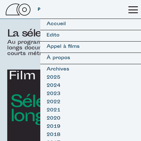
PSSFF 2026
Accueil
La sélection officielle
Edito
Au programme, 19 films
Appel à films
longs documentaires &
courts métrages.
À propos
Archives
Film d'ouverture
2025
2024
Sélection
2023
2022
longs Surf
2021
2020
2019
2018