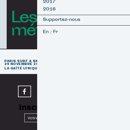
2017
2016
Les courts
Supportez-nous
métrages
En
Fr
/
e
PARIS SURF & SKATEBOARD FILM FESTIVAL
11
ÉDITION / 27 –
29 NOVEMBRE 2026
e
LA GAÎTÉ LYRIQUE · PARIS 3
Inscrivez-vous à notre
Newsletter
Valider