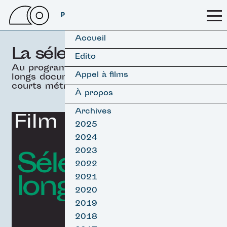
PSSFF 2026
Accueil
La sélection officielle
Edito
Au programme, 19 films
Appel à films
longs documentaires &
courts métrages.
À propos
Archives
Film d'ouverture
2025
2024
Sélection
2023
2022
longs Surf
2021
2020
2019
2018