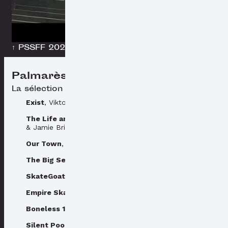
↑ PSSFF 2025 programmation officielle
Palmarès
La sélection officielle
Exist
, Viktor Telegin & Markus Bengtsson
The Life and Death of Westerly Windina
, Alan White
& Jamie Brisick
Our Town
, Lounseny Soumah
The Big Sea
, Lewis Arnold & Chris Nelson
SkateGoat
, Van Alpert
Empire Skate
, Josh Swade
Boneless 180
, Laya Hartman
Silent Pool
, Myriam Santos