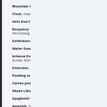
Mountain High Valley Low
, Yves Marchon
Float
, Adam Warmington
Girls Don’t Cry in the Dark
, Irene Schweizer
Buoyancy - A Surf Story from Taiwan
, Jonathan Carl
Stromberg
Extérieurs bruts
, Camille Ayme & Diane de Viry
Water Guardians
, Caroline Mardok
Intense Energy : Sounds of Skateboarding
, Coan
Buddy Nichols
Emersion
, Howard Wimshurst
Pushing into Modernity
, Patrik Wallner
Cartes postales
, Perfect Design - Lucas Lecacheur
Skate Like a Lass
, Juliet Klottrup
Spaghetti Week
, Joe Morgan
Amazigh
, Serra Soyupak