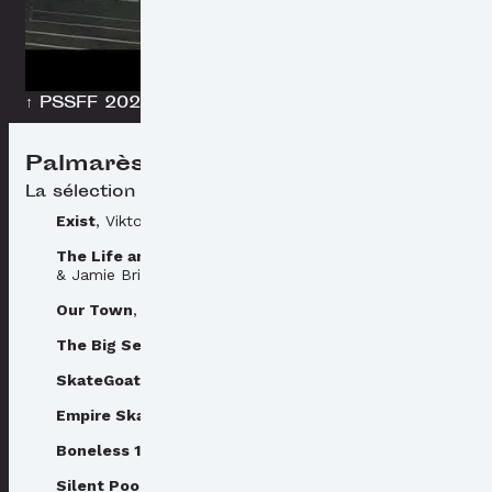
↑ PSSFF 2025 programmation officielle
Palmarès
La sélection officielle
Exist
, Viktor Telegin & Markus Bengtsson
The Life and Death of Westerly Windina
, Alan White
& Jamie Brisick
Our Town
, Lounseny Soumah
The Big Sea
, Lewis Arnold & Chris Nelson
SkateGoat
, Van Alpert
Empire Skate
, Josh Swade
Boneless 180
, Laya Hartman
Silent Pool
, Myriam Santos