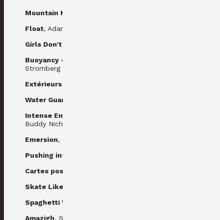
Mountain High Valley Low
, Yves Marchon
Float
, Adam Warmington
Girls Don’t Cry in the Dark
, Irene Schweizer
Buoyancy - A Surf Story from Taiwan
, Jonathan Carl
Stromberg
Extérieurs bruts
, Camille Ayme & Diane de Viry
Water Guardians
, Caroline Mardok
Intense Energy : Sounds of Skateboarding
, Coan
Buddy Nichols
Emersion
, Howard Wimshurst
Pushing into Modernity
, Patrik Wallner
Cartes postales
, Perfect Design - Lucas Lecacheur
Skate Like a Lass
, Juliet Klottrup
Spaghetti Week
, Joe Morgan
Amazigh
, Serra Soyupak