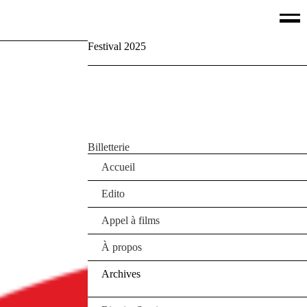
Festival 2025
Palmarès
Films
Jury
Le Off
Partenaires
Agenda
Billetterie
Accueil
Edito
Appel à films
À propos
Archives