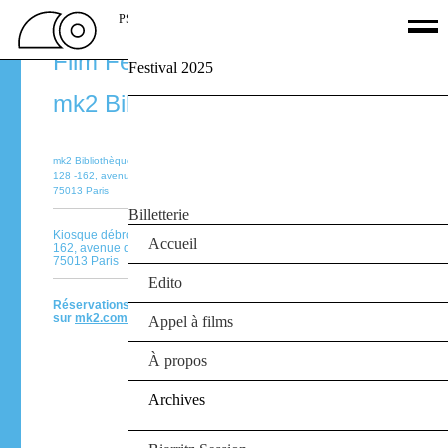
PSSFF
Paris Surf & Skateboard
Film Festival 22‑25.09.16
Festival 2025
Palmarès
mk2 Bibliothèque
Films
Jury
Le Off
mk2 Bibliothèque
Partenaires
128 -162, avenue de France
75013 Paris
Agenda
Billetterie
Kiosque débrouï-art
Accueil
162, avenue de France
75013 Paris
Edito
Réservations
sur
mk2.com
Appel à films
À propos
Archives