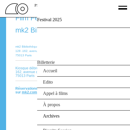
PSSFF 2026
Paris Surf & Skateboard
Film Festival 22‑25.09.16
Festival 2025
Palmarès
mk2 Bibliothèque
Films
Jury
Le Off
mk2 Bibliothèque
Partenaires
128 -162, avenue de France
75013 Paris
Agenda
Billetterie
Kiosque débrouï-art
Accueil
162, avenue de France
75013 Paris
Edito
Réservations
sur
mk2.com
Appel à films
À propos
Archives