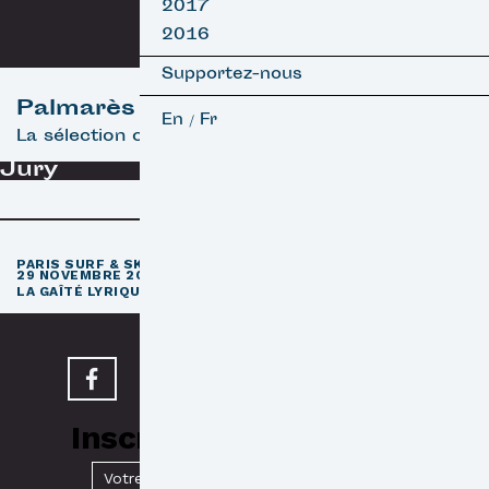
2017
2016
Supportez-nous
Palmarès
En
Fr
/
La sélection officielle
Jury
e
PARIS SURF & SKATEBOARD FILM FESTIVAL
11
ÉDITION / 27 –
29 NOVEMBRE 2026
e
LA GAÎTÉ LYRIQUE · PARIS 3
Inscrivez-vous à notre
Newsletter