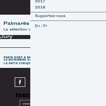
2017
2016
Supportez-nous
Palmarès
En
Fr
/
La sélection officielle
Jury
e
PARIS SURF & SKATEBOARD FILM FESTIVAL
11
ÉDITION / 27 –
29 NOVEMBRE 2026
e
LA GAÎTÉ LYRIQUE · PARIS 3
Inscrivez-vous à notre
Newsletter