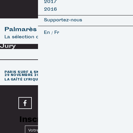
2017
2016
Supportez-nous
Palmarès
En
Fr
/
La sélection officielle
Jury
e
PARIS SURF & SKATEBOARD FILM FESTIVAL
11
ÉDITION / 27 –
29 NOVEMBRE 2026
e
LA GAÎTÉ LYRIQUE · PARIS 3
Inscrivez-vous à notre
Newsletter