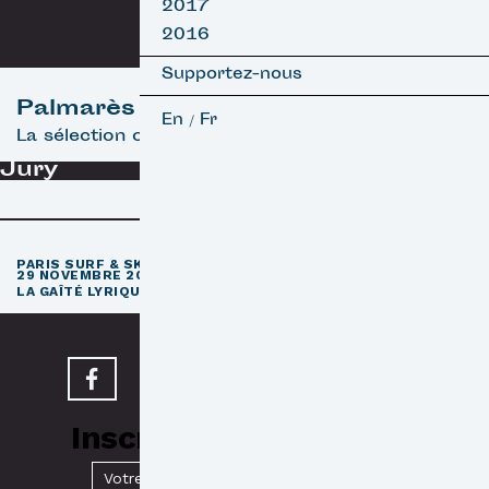
2017
2016
Supportez-nous
Palmarès
En
Fr
/
La sélection officielle
Jury
e
PARIS SURF & SKATEBOARD FILM FESTIVAL
11
ÉDITION / 27 –
29 NOVEMBRE 2026
e
LA GAÎTÉ LYRIQUE · PARIS 3
Inscrivez-vous à notre
Newsletter