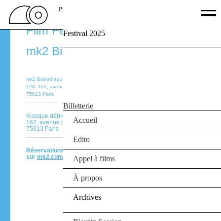
PSSFF 2026
Paris Surf & Skateboard
Film Festival 22‑25.09.16
Festival 2025
Palmarès
mk2 Bibliothèque
Films
Jury
Le Off
mk2 Bibliothèque
Partenaires
128 -162, avenue de France
75013 Paris
Agenda
Billetterie
Kiosque débrouï-art
Accueil
162, avenue de France
75013 Paris
Edito
Réservations
sur
mk2.com
Appel à films
À propos
Archives