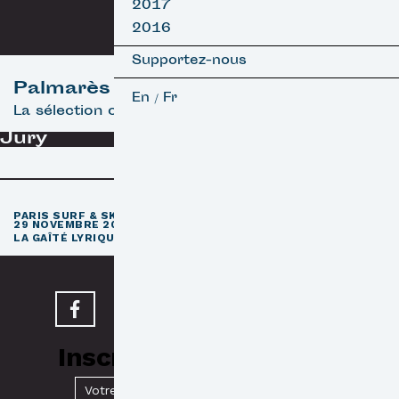
2017
2016
Supportez-nous
Palmarès
En
Fr
/
La sélection officielle
Jury
e
PARIS SURF & SKATEBOARD FILM FESTIVAL
11
ÉDITION / 27 –
29 NOVEMBRE 2026
e
LA GAÎTÉ LYRIQUE · PARIS 3
Inscrivez-vous à notre
Newsletter