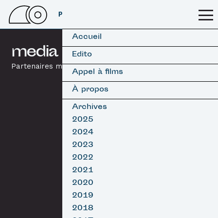
PSSFF 2026
Accueil
media partners
Edito
Partenaires médias
Appel à films
À propos
Archives
2025
2024
2023
2022
2021
2020
2019
2018