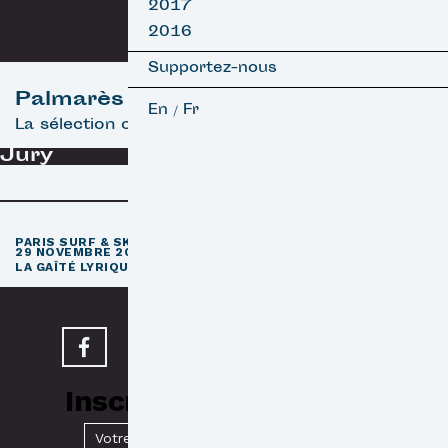
2017
2016
Supportez-nous
Palmarès
En
Fr
/
La sélection officielle
Jury
e
PARIS SURF & SKATEBOARD FILM FESTIVAL
11
ÉDITION / 27 –
29 NOVEMBRE 2026
e
LA GAÎTÉ LYRIQUE · PARIS 3
Inscrivez-vous à notre
Newsletter