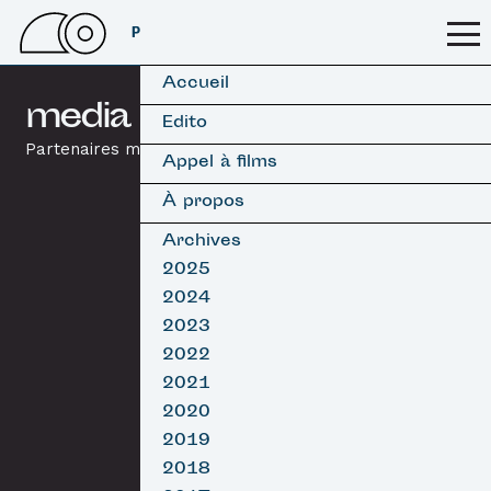
PSSFF 2026
Accueil
media partners
Edito
Partenaires médias
Appel à films
À propos
Archives
2025
2024
2023
2022
2021
2020
2019
2018