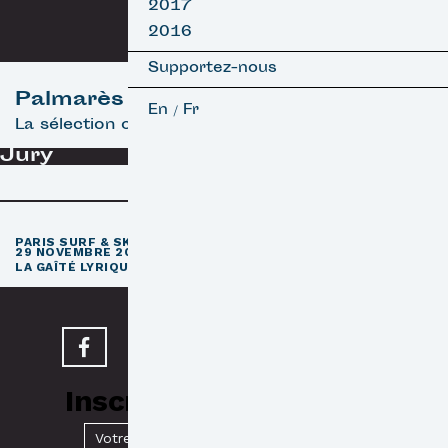
2017
2016
Supportez-nous
Palmarès
En
Fr
/
La sélection officielle
Jury
e
PARIS SURF & SKATEBOARD FILM FESTIVAL
11
ÉDITION / 27 –
29 NOVEMBRE 2026
e
LA GAÎTÉ LYRIQUE · PARIS 3
Inscrivez-vous à notre
Newsletter