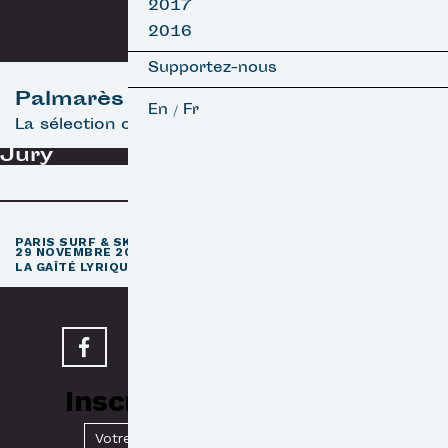
2017
2016
Supportez-nous
Palmarès
En
Fr
/
La sélection officielle
Jury
e
PARIS SURF & SKATEBOARD FILM FESTIVAL
11
ÉDITION / 27 –
29 NOVEMBRE 2026
e
LA GAÎTÉ LYRIQUE · PARIS 3
Inscrivez-vous à notre
Newsletter