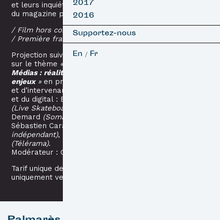
2017
et leurs inquiétudes quant au futur
du magazine papier.
2016
/ Film hors compétition
Supportez-nous
/ Première française
En
Fr
/
Projection suivie d’une discussion
sur le thème
«
Skateboard &
Médias : réalités, évolutions,
enjeux
»
en présence du réalisateur
et d’intervenants issus de la presse
et du digital : Benjamin Deberdt
(Live Skateboard Media)
, Fred
Demard
(Soma Magazine)
,
Sébastien Carayol
(journaliste
indépendant)
, François Chevalier
(Télérama)
.
Modérateur : Guillaume Le Goff
Tarif unique de 6 euros. Billet
uniquement vendu sur place