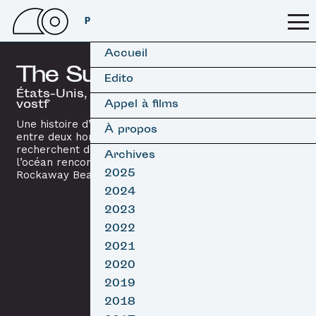
PSSFF 2026
Accueil
The Surf Report
Edito
États-Unis, 2015 / 25’07 /
vostf
Appel à films
Une histoire d’amour fantomatique
À propos
entre deux hommes qui
recherchent des réponses là ou
Archives
l’océan rencontre le ciel à
2025
Rockaway Beach, NY.
2024
2023
2022
2021
2020
2019
2018