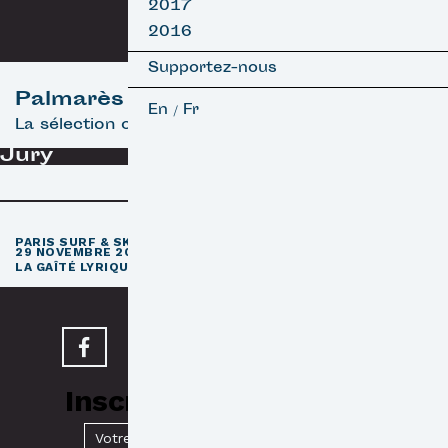
2017
2016
Supportez-nous
Palmarès
En
Fr
/
La sélection officielle
Jury
e
PARIS SURF & SKATEBOARD FILM FESTIVAL
11
ÉDITION / 27 –
29 NOVEMBRE 2026
e
LA GAÎTÉ LYRIQUE · PARIS 3
Inscrivez-vous à notre
Newsletter