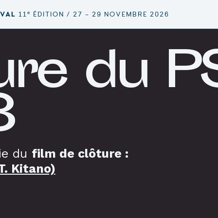
e
IVAL
11
ÉDITION / 27 – 29 NOVEMBRE 2026
ure du P
8
ie du
film de clôture :
T. Kitano)