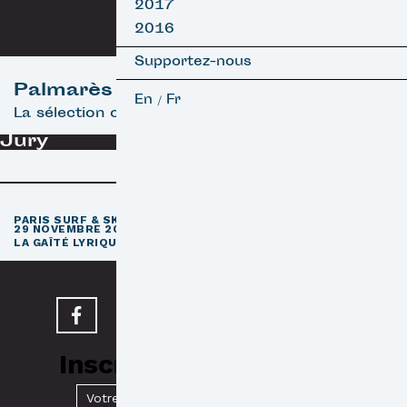
2017
2016
Supportez-nous
Palmarès
En
Fr
/
La sélection officielle
Jury
e
PARIS SURF & SKATEBOARD FILM FESTIVAL
11
ÉDITION / 27 –
29 NOVEMBRE 2026
e
LA GAÎTÉ LYRIQUE · PARIS 3
Inscrivez-vous à notre
Newsletter