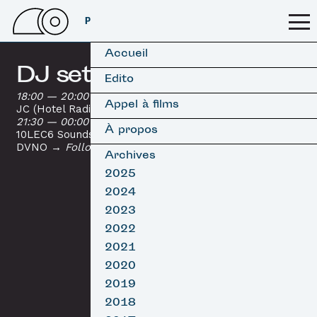
PSSFF 2026
Accueil
DJ sets
Edito
18:00 — 20:00
Appel à films
JC (Hotel Radio Paris)
Follow
21:30 — 00:00
À propos
10LEC6 Soundsystem
Follow
DVNO
Follow
Archives
2025
2024
2023
2022
2021
2020
2019
2018