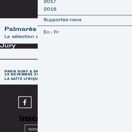
2017
2016
Supportez-nous
Palmarès
En
Fr
/
La sélection officielle
Jury
e
PARIS SURF & SKATEBOARD FILM FESTIVAL
11
ÉDITION / 27 –
29 NOVEMBRE 2026
e
LA GAÎTÉ LYRIQUE · PARIS 3
Inscrivez-vous à notre
Newsletter