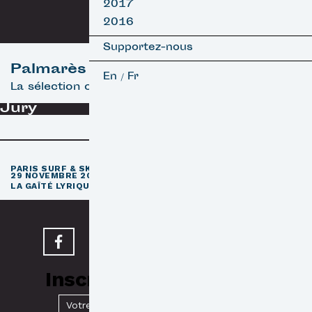
2017
2016
Supportez-nous
Palmarès
En
Fr
/
La sélection officielle
Jury
e
PARIS SURF & SKATEBOARD FILM FESTIVAL
11
ÉDITION / 27 –
29 NOVEMBRE 2026
e
LA GAÎTÉ LYRIQUE · PARIS 3
Inscrivez-vous à notre
Newsletter