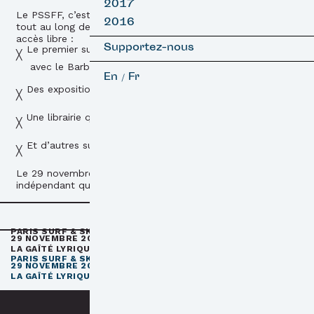
2017
Le PSSFF, c’est également un espace de rencontre ! Ainsi
2016
tout au long de la journée, vous pourrez découvrir en
accès libre :
Supportez-nous
Le premier surf swap parisien, organisé en partenariat
avec le Barbès Surf Club.
En
Fr
/
Des expositions et installations artistiques
Une librairie qui proposera des séances de dédicaces
Et d’autres surprises
Le 29 novembre, venez donc soutenir un cinéma
indépendant qui reflète notre époque !
e
PARIS SURF & SKATEBOARD FILM FESTIVAL
11
ÉDITION / 27 –
29 NOVEMBRE 2026
e
LA GAÎTÉ LYRIQUE · PARIS 3
e
PARIS SURF & SKATEBOARD FILM FESTIVAL
11
ÉDITION / 27 –
29 NOVEMBRE 2026
e
LA GAÎTÉ LYRIQUE · PARIS 3