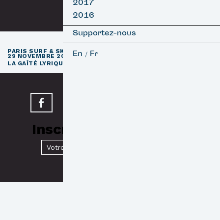
2017
2016
Supportez-nous
e
PARIS SURF & SKATEBOARD FILM FESTIVAL
11
ÉDITION / 27 –
En
Fr
/
29 NOVEMBRE 2026
e
LA GAÎTÉ LYRIQUE · PARIS 3
Inscrivez-vous à notre
Newsletter
Valider