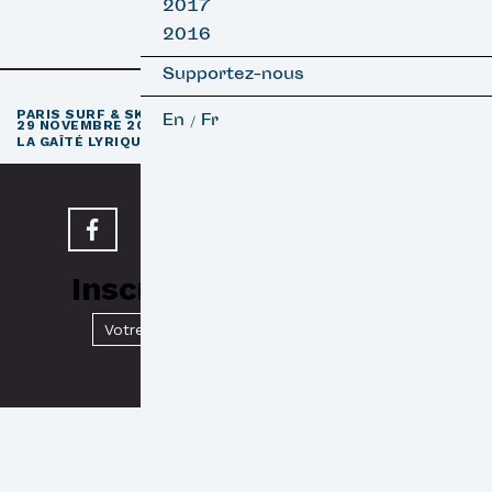
2017
2016
Supportez-nous
e
PARIS SURF & SKATEBOARD FILM FESTIVAL
11
ÉDITION / 27 –
En
Fr
/
29 NOVEMBRE 2026
e
LA GAÎTÉ LYRIQUE · PARIS 3
Inscrivez-vous à notre
Newsletter
Valider