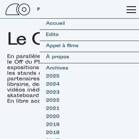
PSSFF 2026
Accueil
Le OFF
Edito
Appel à films
En parallèle des projections,
À propos
le Off du PSSFF propose des
expositions (surf & skate),
Archives
les stands de nos
2025
partenaires, un espace
librairie, des projections de
2024
vidéos inédites de surf et
2023
skateboard et des DJ sets.
2022
En libre accès.
2021
2020
2019
2018