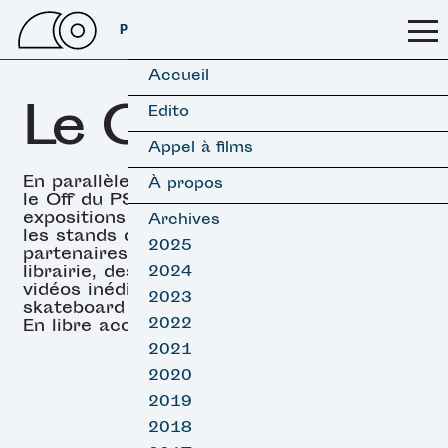
PSSFF 2026
Accueil
Le OFF
Edito
Appel à films
En parallèle des projections,
À propos
le Off du PSSFF propose des
expositions (surf & skate),
Archives
les stands de nos
2025
partenaires, un espace
librairie, des projections de
2024
vidéos inédites de surf et
2023
skateboard et des DJ sets.
2022
En libre accès.
2021
2020
2019
2018