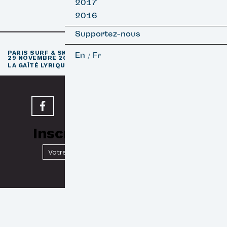
2017
2016
Supportez-nous
e
PARIS SURF & SKATEBOARD FILM FESTIVAL
11
ÉDITION / 27 –
En
Fr
/
29 NOVEMBRE 2026
e
LA GAÎTÉ LYRIQUE · PARIS 3
Inscrivez-vous à notre
Newsletter
Valider