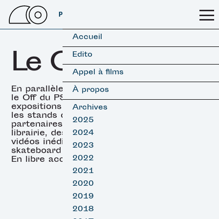
PSSFF 2026
Accueil
Le OFF
Edito
Appel à films
En parallèle des projections,
À propos
le Off du PSSFF propose des
expositions (surf & skate),
Archives
les stands de nos
2025
partenaires, un espace
librairie, des projections de
2024
vidéos inédites de surf et
2023
skateboard et des DJ sets.
2022
En libre accès.
2021
2020
2019
2018