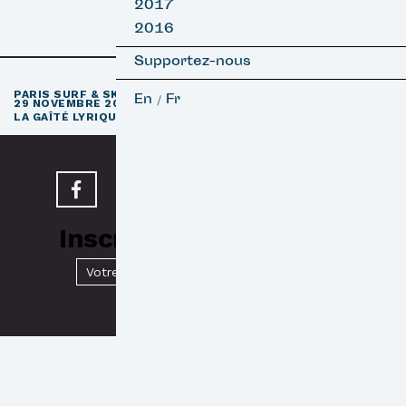
2017
2016
Supportez-nous
e
PARIS SURF & SKATEBOARD FILM FESTIVAL
11
ÉDITION / 27 –
En
Fr
/
29 NOVEMBRE 2026
e
LA GAÎTÉ LYRIQUE · PARIS 3
Inscrivez-vous à notre
Newsletter
Valider